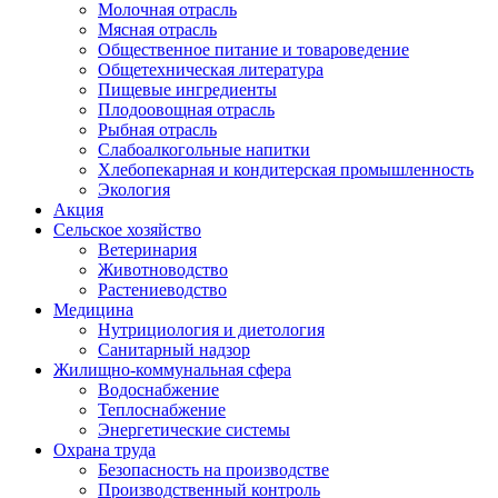
Молочная отрасль
Мясная отрасль
Общественное питание и товароведение
Общетехническая литература
Пищевые ингредиенты
Плодоовощная отрасль
Рыбная отрасль
Слабоалкогольные напитки
Хлебопекарная и кондитерская промышленность
Экология
Акция
Сельское хозяйство
Ветеринария
Животноводство
Растениеводство
Медицина
Нутрициология и диетология
Санитарный надзор
Жилищно-коммунальная сфера
Водоснабжение
Теплоснабжение
Энергетические системы
Охрана труда
Безопасность на производстве
Производственный контроль