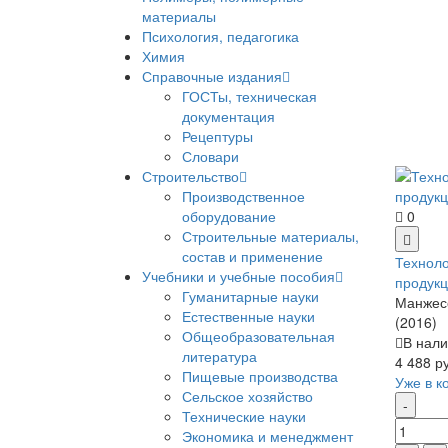
материалы
Психология, педагогика
Химия
Справочные издания
ГОСТы, техническая
документация
Рецептуры
Словари
Строительство
Производственное
оборудование
0
Строительные материалы,
состав и применение
Техноло
Учебники и учебные пособия
продукц
Гуманитарные науки
Манжесо
Естественные науки
(2016)
Общеобразовательная
В нали
литература
4 488 р
Пищевые производства
Уже в к
Сельское хозяйство
Технические науки
Экономика и менеджмент