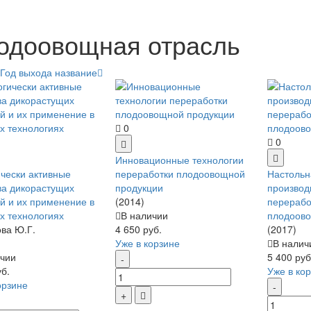
одоовощная отрасль
Год выхода
название
0
0
Инновационные технологии
чески активные
переработки плодоовощной
Настольн
а дикорастущих
продукции
производ
й и их применение в
(2014)
перерабо
 технологиях
В наличии
плодоово
ва Ю.Г.
4 650 руб.
(2017)
Уже в корзине
В налич
чии
5 400 руб
уб.
Уже в ко
орзине