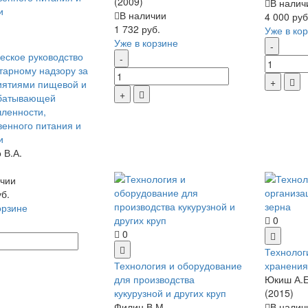
(2009)
В налич
В наличии
4 000 руб
1 732 руб.
Уже в ко
Уже в корзине
еское руководство
тарному надзору за
иятиями пищевой и
батывающей
ленности,
енного питания и
и
 В.А.
чии
уб.
орзине
0
0
Технолог
Технология и оборудование
хранения
для производства
Юкиш А.Е.
кукурузной и других круп
(2015)
Филин В.М.
В налич