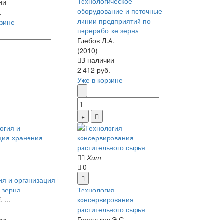
Технологическое
ии
оборудование и поточные
.
линии предприятий по
рзине
переработке зерна
Глебов Л.А.
(2010)
В наличии
2 412 руб.
Уже в корзине
Хит
0
ия и организация
 зерна
Технология
 ...
консервирования
растительного сырья
ии
Гореньков Э.С. ...