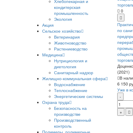
Хлебопекарная и
кондитерская
0
промышленность
Экология
Практич
Акция
по сани
Сельское хозяйство
предпр
Ветеринария
перера
Животноводство
промыш
Растениеводство
обществ
Медицина
торговл
Нутрициология и
Доценко
диетология
(2021)
Санитарный надзор
В нали
Жилищно-коммунальная сфера
6 150 р
Водоснабжение
Уже в к
Теплоснабжение
Энергетические системы
Охрана труда
Безопасность на
производстве
Производственный
контроль
Полимеры, полимерные