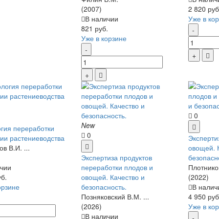
(2007)
2 820 руб
В наличии
Уже в ко
821 руб.
Уже в корзине
0
New
гия переработки
0
ии растениеводства
Эксперти
в В.И. ...
овощей. 
Экспертиза продуктов
безопасн
чии
переработки плодов и
Плотников
уб.
овощей. Качество и
(2022)
орзине
безопасность.
В налич
Позняковский В.М. ...
4 950 руб
(2026)
Уже в ко
В наличии