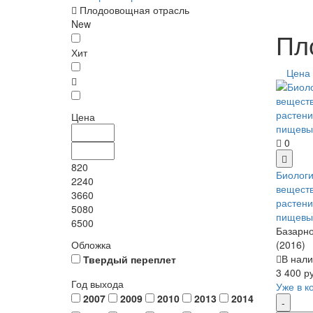
Плодоовощная отрасль
New
Пл
Хит
Цена
Цена
0
820
Биологи
2240
веществ
3660
растени
5080
пищевых
6500
Базарно
Обложка
(2016)
В нали
Твердый переплет
3 400 р
Год выхода
Уже в к
2007
2009
2010
2013
2014