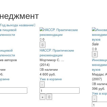
неджмент
Год выхода
название
0
Sale
0
пищевой
HACCP. Практические
ленности
рекомендации
ив авторов
Мортимор С. ...
Инновац
(2014)
менеджме
чии
В наличии
вузов
уб.
4 600 руб.
Мардас А.
орзине
Уже в корзине
(2007)
В налич
396 руб.
Уже в ко