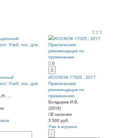
0
ионный
ИСО/МЭК 17025 : 2017
нт: Учеб. пос. для
Практические
рекомендации по
Н. ...
применению
Болдырев И.В.
ии
(2018)
В наличии
рзине
3 500 руб.
Уже в корзине