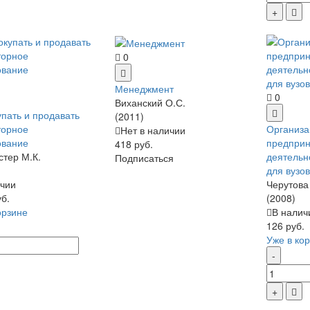
0
Менеджмент
0
Виханский О.С.
упать и продавать
(2011)
торное
Организа
Нет в наличии
ование
предприн
418 руб.
тер М.К.
деятельно
Подписаться
для вузо
чии
Черутова
уб.
(2008)
орзине
В налич
126 руб.
Уже в ко