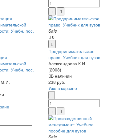
Sale
0
Предпринимательское
ция
право: Учебник для вузов
имательской
Александрова К.И. ...
сти: Учебн. пос.
(2008)
в
В наличии
 М.И.
238 руб.
Уже в корзине
ии
рзине
Sale