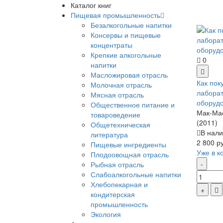
Каталог книг
Пищевая промышленность
Безалкогольные напитки
Консервы и пищевые
концентраты
Крепкие алкогольные
0
напитки
Масложировая отрасль
Как пок
Молочная отрасль
лабора
Мясная отрасль
оборуд
Общественное питание и
Мак-Мас
товароведение
(2011)
Общетехническая
В нали
литература
2 800 р
Пищевые ингредиенты
Уже в к
Плодоовощная отрасль
Рыбная отрасль
Слабоалкогольные напитки
Хлебопекарная и
кондитерская
промышленность
Экология