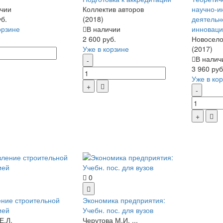
чии
Коллектив авторов
научно-и
уб.
(2018)
деятельн
орзине
В наличии
инновац
2 600 руб.
Новоселов
Уже в корзине
(2017)
В налич
3 960 руб
Уже в ко
0
ние строительной
Экономика предприятия:
ией
Учебн. пос. для вузов
Е.Л.
Черутова М.И. ...