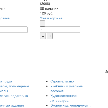
(2008)
чии
В наличии
.
126 руб.
орзине
Уже в корзине
И
а труда
Строительство
еры, полимерные
Учебники и учебные
риалы
пособия
логия, педагогика
Художественная
я
литература
очные издания
Экономика, менеджмент,