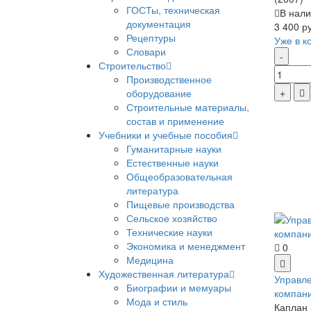
ГОСТы, техническая
В нали
документация
3 400 р
Рецептуры
Уже в к
Словари
Строительство
Производственное
оборудование
Строительные материалы,
состав и применение
Учебники и учебные пособия
Гуманитарные науки
Естественные науки
Общеобразовательная
литература
Пищевые производства
Сельское хозяйство
Технические науки
Экономика и менеджмент
0
Медицина
Художественная литература
Управле
Биографии и мемуары
компан
Мода и стиль
Каплан 