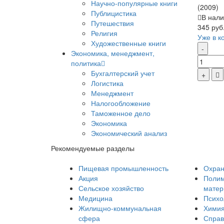
Научно-популярные книги
(2009)
Публицистика
В нали
Путешествия
345 руб
Религия
Уже в к
Художественные книги
Экономика, менеджмент,
политика
Бухгалтерский учет
Логистика
Менеджмент
Налогообложение
Таможенное дело
Экономика
Экономический анализ
Рекомендуемые разделы
Пищевая промышленность
Охран
Акция
Полим
Сельское хозяйство
мате
Медицина
Психо
Жилищно-коммунальная
Хими
сфера
Справ