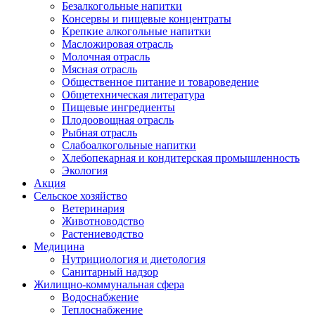
Безалкогольные напитки
Консервы и пищевые концентраты
Крепкие алкогольные напитки
Масложировая отрасль
Молочная отрасль
Мясная отрасль
Общественное питание и товароведение
Общетехническая литература
Пищевые ингредиенты
Плодоовощная отрасль
Рыбная отрасль
Слабоалкогольные напитки
Хлебопекарная и кондитерская промышленность
Экология
Акция
Сельское хозяйство
Ветеринария
Животноводство
Растениеводство
Медицина
Нутрициология и диетология
Санитарный надзор
Жилищно-коммунальная сфера
Водоснабжение
Теплоснабжение