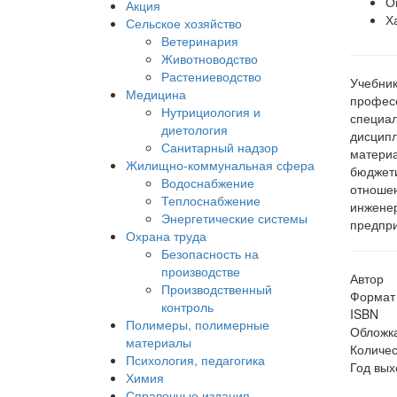
О
Акция
Х
Сельское хозяйство
Ветеринария
Животноводство
Растениеводство
Учебник
Медицина
професс
Нутрициология и
специал
диетология
дисципл
Санитарный надзор
материа
Жилищно-коммунальная сфера
бюджети
Водоснабжение
отношен
Теплоснабжение
инженер
Энергетические системы
предпри
Охрана труда
Безопасность на
производстве
Автор
Производственный
Формат
контроль
ISBN
Полимеры, полимерные
Обложк
материалы
Количес
Психология, педагогика
Год вых
Химия
Справочные издания