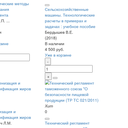
ческие методы
вания
Сельскохозяйственные
ента
машины. Технологические
П. ...
расчеты в примерах и
задачах : учебное пособие
и
Бердышев В.Е.
(2018)
рзине
В наличии
4 500 руб.
Уже в корзине
Хит
изация и
0
ификация жиров
ч Л.М.
Технический регламент