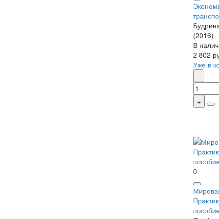
Экономи
транспо
Будрина
(2016)
В налич
2 802 р
Уже в к
0
Мировая
Практик
пособи