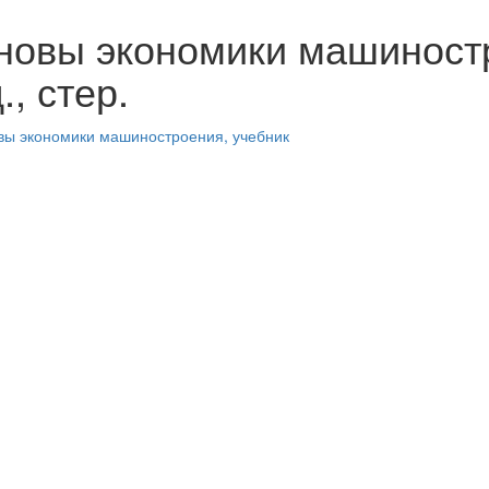
новы экономики машиностр
., стер.