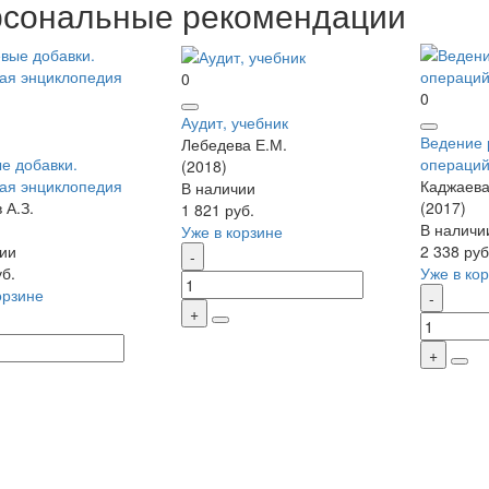
сональные рекомендации
0
0
Аудит, учебник
Ведение 
Лебедева Е.М.
е добавки.
операций
(2018)
ая энциклопедия
Каджаева
В наличии
 А.З.
(2017)
1 821 руб.
В наличи
Уже в корзине
ии
2 338 руб
уб.
Уже в ко
орзине