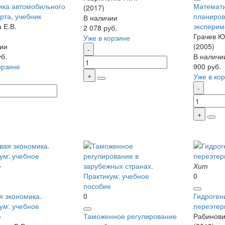
ка автомобильного
Математи
(2017)
рта, учебник
планиро
В наличии
 Е.В.
эксперим
2 078 руб.
Грачев Ю.
Уже в корзине
ии
(2005)
уб.
В наличи
орзине
900 руб.
Уже в ко
Хит
0
 экономика.
0
Гидроген
ум: учебное
переэтер
е
Таможенное регулирование
Рабинови