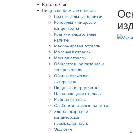
Каталог книг
Ос
Пищевая промышленность
Безалкогольные напитки
изд
Консервы и пищевые
концентраты
Крепкие алкогольные
напитки
Масложировая отрасль
Молочная отрасль
Мясная отрасль
Общественное питание и
товароведение
Общетехническая
литература
Пищевые ингредиенты
Плодоовощная отрасль
Рыбная отрасль
Слабоалкогольные напитки
Хлебопекарная и
кондитерская
промышленность
Экология