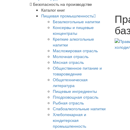
Безопасность на производстве
Каталог книг
Пр
Пищевая промышленность
Безалкогольные напитки
ба
Консервы и пищевые
концентраты
Крепкие алкогольные
напитки
Масложировая отрасль
Молочная отрасль
Мясная отрасль
Общественное питание и
товароведение
Общетехническая
литература
Пищевые ингредиенты
Плодоовощная отрасль
Рыбная отрасль
Слабоалкогольные напитки
Хлебопекарная и
кондитерская
промышленность