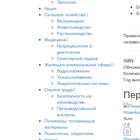
Экология
О
Акция
Х
Сельское хозяйство
Ветеринария
Животноводство
Растениеводство
Правила
Медицина
независ
Нутрициология и
диетология
Санитарный надзор
ISBN
Жилищно-коммунальная сфера
Обложк
Водоснабжение
Количес
Теплоснабжение
Год вых
Энергетические системы
Охрана труда
Пер
Безопасность на
производстве
Производственный
контроль
Хит
Полимеры, полимерные
0
материалы
Психология, педагогика
Пищевы
Химия