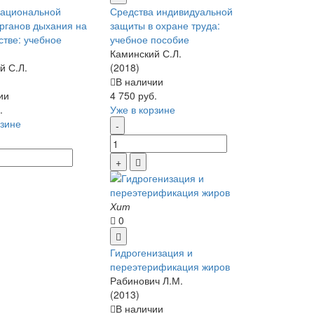
рациональной
Средства индивидуальной
рганов дыхания на
защиты в охране труда:
стве: учебное
учебное пособие
Каминский С.Л.
й С.Л.
(2018)
В наличии
ии
4 750 руб.
.
Уже в корзине
рзине
Хит
0
Гидрогенизация и
переэтерификация жиров
Рабинович Л.М.
(2013)
В наличии