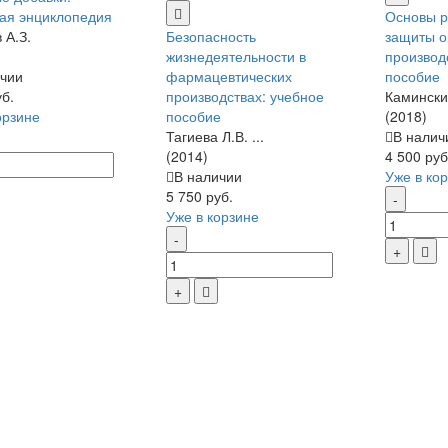
ая энциклопедия
Основы 
 А.З.
Безопасность
защиты о
жизнедеятельности в
производ
чии
фармацевтических
пособие
уб.
производствах: учебное
Камински
орзине
пособие
(2018)
Тагиева Л.В. ...
В налич
(2014)
4 500 руб
В наличии
Уже в ко
5 750 руб.
Уже в корзине