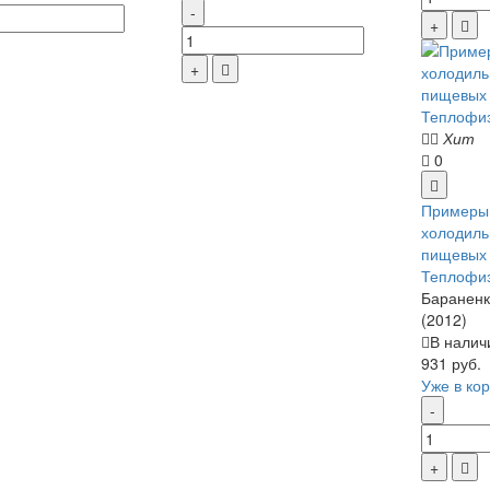
Хит
0
Примеры 
холодиль
пищевых 
Теплофиз
Бараненко
(2012)
В налич
931 руб.
Уже в ко