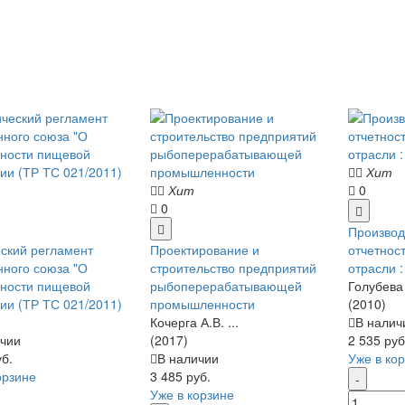
Хит
Хит
0
0
Производ
ский регламент
Проектирование и
отчетнос
ного союза "О
строительство предприятий
отрасли 
сности пищевой
рыбоперерабатывающей
Голубева 
ии (ТР ТС 021/2011)
промышленности
(2010)
Кочерга А.В. ...
В налич
чии
(2017)
2 535 руб
уб.
В наличии
Уже в ко
орзине
3 485 руб.
Уже в корзине