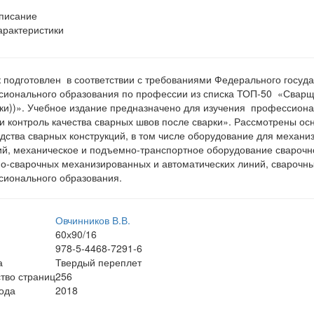
писание
арактеристики
 подготовлен в соответствии с требованиями Федерального госуда
ионального образования по профессии из списка ТОП-50 «Сварщи
ки))». Учебное издание предназначено для изучения профессион
и контроль качества сварных швов после сварки». Рассмотрены ос
дства сварных конструкций, в том числе оборудование для механи
й, механическое и подъемно-транспортное оборудование сварочно
о-сварочных механизированных и автоматических линий, сварочны
ионального образования.
Овчинников В.В.
60х90/16
978-5-4468-7291-6
а
Твердый переплет
тво страниц
256
ода
2018