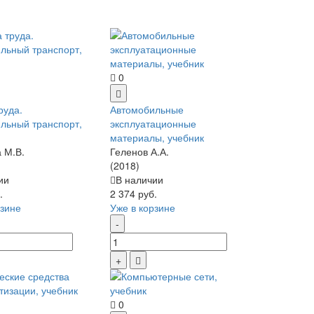
0
руда.
Автомобильные
льный транспорт,
эксплуатационные
материалы, учебник
 М.В.
Геленов А.А.
(2018)
ии
В наличии
.
2 374 руб.
рзине
Уже в корзине
0