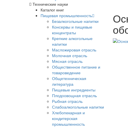
Технические науки
Каталог книг
Ос
Пищевая промышленность
Безалкогольные напитки
обо
Консервы и пищевые
концентраты
Крепкие алкогольные
напитки
Масложировая отрасль
Молочная отрасль
Мясная отрасль
Общественное питание и
товароведение
Общетехническая
литература
Пищевые ингредиенты
Плодоовощная отрасль
Рыбная отрасль
Слабоалкогольные напитки
Хлебопекарная и
кондитерская
промышленность