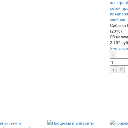
электроо
сетей п
предприят
учебник
Сибикин 
(2018)
В налич
2 197 руб
Уже в ко