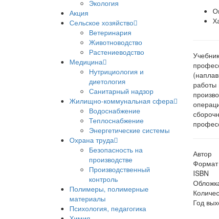
Экология
О
Акция
Х
Сельское хозяйство
Ветеринария
Животноводство
Растениеводство
Учебник
Медицина
професс
Нутрициология и
(наплав
диетология
работы 
Санитарный надзор
произво
Жилищно-коммунальная сфера
операци
Водоснабжение
сборочн
Теплоснабжение
професс
Энергетические системы
Охрана труда
Безопасность на
Автор
производстве
Формат
Производственный
ISBN
контроль
Обложк
Полимеры, полимерные
Количес
материалы
Год вых
Психология, педагогика
Химия