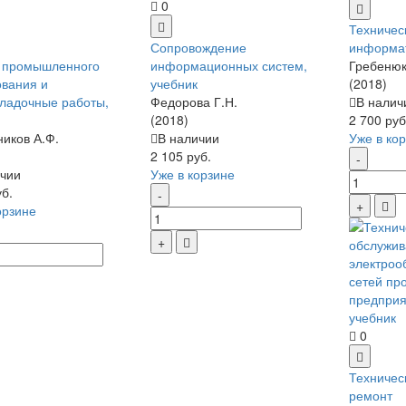
0
Техничес
Сопровождение
информат
 промышленного
информационных систем,
Гребенюк
вания и
учебник
(2018)
ладочные работы,
Федорова Г.Н.
В налич
(2018)
2 700 руб
иков А.Ф.
В наличии
Уже в ко
2 105 руб.
чии
Уже в корзине
уб.
орзине
0
Техничес
ремонт