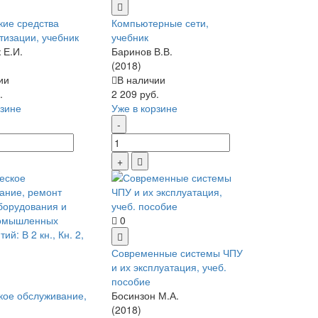
кие средства
Компьютерные сети,
изации, учебник
учебник
 Е.И.
Баринов В.В.
(2018)
ии
В наличии
.
2 209 руб.
рзине
Уже в корзине
0
Современные системы ЧПУ
и их эксплуатация, учеб.
пособие
кое обслуживание,
Босинзон М.А.
(2018)