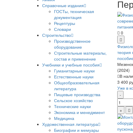
Пер
Справочные издания
ГОСТы, техническая
документация
Рецептуры
Словари
0
Строительство
Производственное
Физиоло
оборудование
теория 
Строительные материалы,
пособи
состав и применение
Мезенов
Учебники и учебные пособия
(2024)
Гуманитарные науки
В нали
Естественные науки
3 400 р
Общеобразовательная
Уже в к
литература
Пищевые производства
Сельское хозяйство
Технические науки
Экономика и менеджмент
Медицина
Художественная литература
Биографии и мемуары