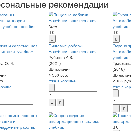
сональные рекомендации
Хит
0
0
гия и современная
Пищевые добавки.
Охрана т
питания: учебное
Новейшая энциклопедия
Автомоби
е
Рубинов А.З.
учебник
а О. Я.
(2021)
Графкина
В наличии
(2018)
чии
4 950 руб.
В налич
уб.
Уже в корзине
2 166 руб
орзине
Уже в ко
0