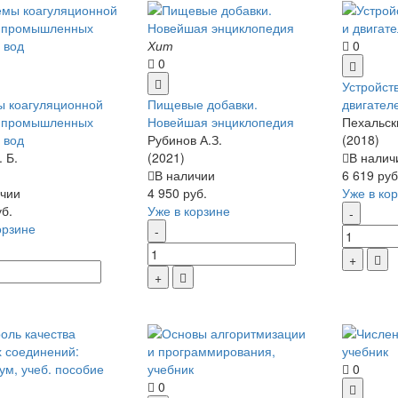
Хит
0
0
Устройст
ы коагуляционной
Пищевые добавки.
двигател
и промышленных
Новейшая энциклопедия
Пехальск
 вод
Рубинов А.З.
(2018)
 Б.
(2021)
В налич
В наличии
6 619 руб
чии
4 950 руб.
Уже в ко
уб.
Уже в корзине
орзине
0
0