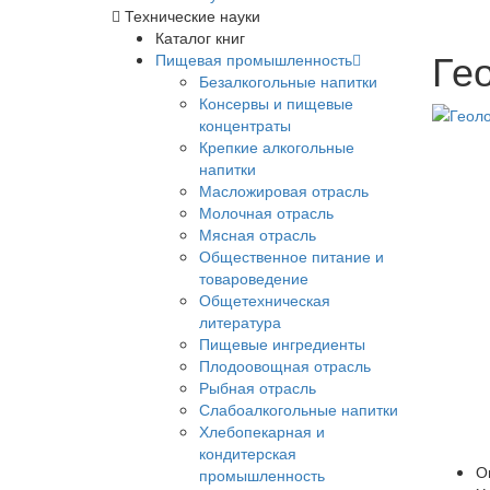
Технические науки
Каталог книг
Гео
Пищевая промышленность
Безалкогольные напитки
Консервы и пищевые
концентраты
Крепкие алкогольные
напитки
Масложировая отрасль
Молочная отрасль
Мясная отрасль
Общественное питание и
товароведение
Общетехническая
литература
Пищевые ингредиенты
Плодоовощная отрасль
Рыбная отрасль
Слабоалкогольные напитки
Хлебопекарная и
кондитерская
О
промышленность