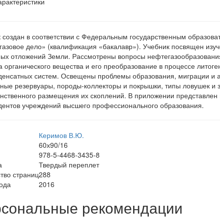
арактеристики
 создан в соответствии с Федеральным государственным образова
азовое дело» (квалификация «бакалавр»). Учебник посвящен изу
ых отложений Земли. Рассмотрены вопросы нефтегазообразования 
а органического вещества и его преобразование в процессе литоге
денсатных систем. Освещены проблемы образования, миграции и а
ные резервуары, породы-коллекторы и покрышки, типы ловушек и з
нственного размещения их скоплений. В приложении представлен 
дентов учреждений высшего профессионального образования.
Керимов В.Ю.
60х90/16
978-5-4468-3435-8
а
Твердый переплет
тво страниц
288
ода
2016
сональные рекомендации