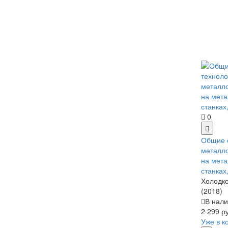
0
Общие 
металло
на мет
станках
Холодко
(2018)
В нали
2 299 р
Уже в к