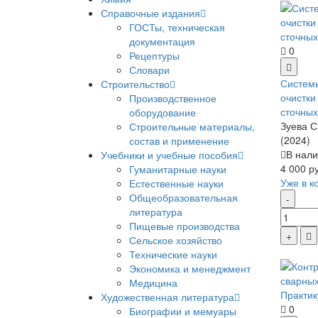
Справочные издания
ГОСТы, техническая
документация
0
Рецептуры
Словари
Систем
Строительство
очистк
Производственное
сточных
оборудование
Зуева С.
Строительные материалы,
(2024)
состав и применение
В нали
Учебники и учебные пособия
4 000 р
Гуманитарные науки
Уже в к
Естественные науки
Общеобразовательная
литература
Пищевые производства
Сельское хозяйство
Технические науки
Экономика и менеджмент
Медицина
Художественная литература
0
Биографии и мемуары