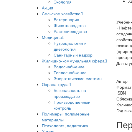
Х
Экология
Акция
Сельское хозяйство
Ветеринария
Учебник
Животноводство
«Нефтег
Растениеводство
осадочн
Медицина
свойств
Нутрициология и
газокон
диетология
(природ
Санитарный надзор
простра
Жилищно-коммунальная сфера
Для сту
Водоснабжение
Теплоснабжение
Энергетические системы
Автор
Охрана труда
Формат
Безопасность на
ISBN
производстве
Обложк
Производственный
Количес
контроль
Год вых
Полимеры, полимерные
материалы
Пер
Психология, педагогика
Химия