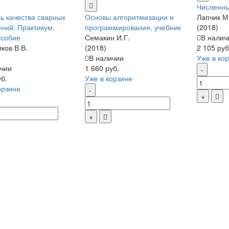
Численны
ь качества сварных
Основы алгоритмизации и
Лапчик М
ний: Практикум,
программирования, учебник
(2018)
особие
Семакин И.Г.
В налич
ков В.В.
(2018)
2 105 руб
В наличии
Уже в ко
чии
1 660 руб.
уб.
Уже в корзине
орзине