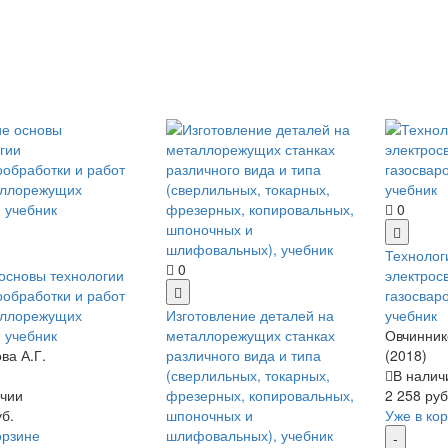
0
Технолог
0
основы технологии
электрос
обработки и работ
газосвар
аллорежущих
Изготовление деталей на
учебник
, учебник
металлорежущих станках
Овчинник
ва А.Г.
различного вида и типа
(2018)
(сверлильных, токарных,
В налич
чии
фрезерных, копировальных,
2 258 руб
уб.
шпоночных и
Уже в ко
орзине
шлифовальных), учебник