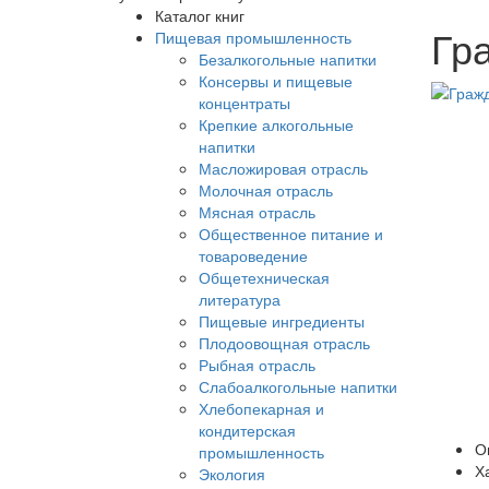
Каталог книг
Гра
Пищевая промышленность
Безалкогольные напитки
Консервы и пищевые
концентраты
Крепкие алкогольные
напитки
Масложировая отрасль
Молочная отрасль
Мясная отрасль
Общественное питание и
товароведение
Общетехническая
литература
Пищевые ингредиенты
Плодоовощная отрасль
Рыбная отрасль
Слабоалкогольные напитки
Хлебопекарная и
кондитерская
О
промышленность
Х
Экология