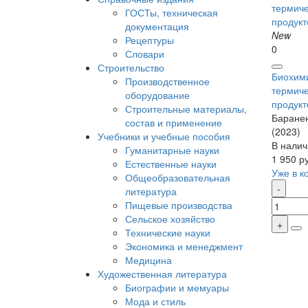
ГОСТы, техническая
документация
New
Рецептуры
0
Словари
Строительство
Биохим
Производственное
термиче
оборудование
продукт
Строительные материалы,
Бараненк
состав и применение
(2023)
Учебники и учебные пособия
В налич
Гуманитарные науки
1 950 р
Естественные науки
Уже в к
Общеобразовательная
литература
Пищевые производства
Сельское хозяйство
Технические науки
Экономика и менеджмент
Медицина
Художественная литература
Биографии и мемуары
Мода и стиль