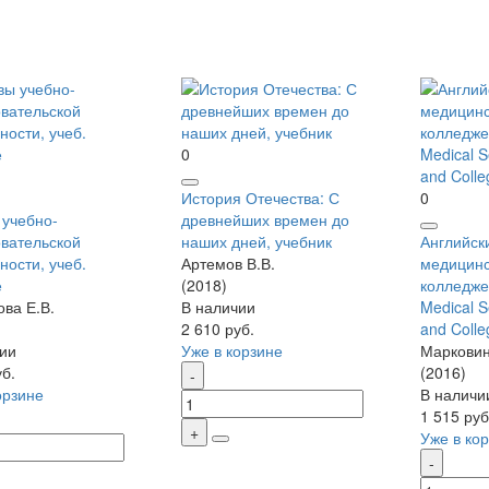
0
История Отечества: С
0
учебно-
древнейших времен до
вательской
наших дней, учебник
Английск
ности, учеб.
Артемов В.В.
медицинс
е
(2018)
колледжей
ва Е.В.
В наличии
Medical 
2 610 руб.
and Colle
ии
Уже в корзине
Марковин
уб.
(2016)
орзине
В наличи
1 515 руб
Уже в ко