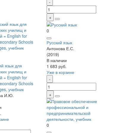
0
Русский язык
Антонова Е.С.
(2019)
В наличии
ий язык для
1 683 руб.
ких училищ и
Уже в корзине
 = English for
Secondary Schools
ges, учебник
а И.Ю.
и
.
рзине
0