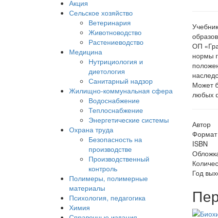
Акция
Сельское хозяйство
Ветеринария
Учебник
Животноводство
образов
Растениеводство
ОП «Гра
Медицина
нормы г
Нутрициология и
положен
диетология
наследс
Санитарный надзор
Может б
Жилищно-коммунальная сфера
любых ф
Водоснабжение
Теплоснабжение
Энергетические системы
Автор
Охрана труда
Формат
Безопасность на
ISBN
производстве
Обложк
Производственный
Количес
контроль
Год вых
Полимеры, полимерные
материалы
Пер
Психология, педагогика
Химия
Справочные издания