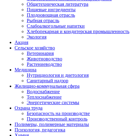
Общетехническая литература
Пищевые ингредиенты
Плодоовощная отрасль
Рыбная отрасль
Слабоалкогольные напитки
Хлебопекарная и кондитерская промышленность
Экология
Акция
Сельское хозяйство
Ветеринария
Животноводство
Растениеводство
Медицина
Нутрициология и диетология
Санитарный надзор
Жилищно-коммунальная сфера
Водоснабжение
Теплоснабжение
Энергетические системы
Охрана труда
Безопасность на производстве
Производственный контроль
Полимеры, полимерные материалы
Психология, педагогика
Химия