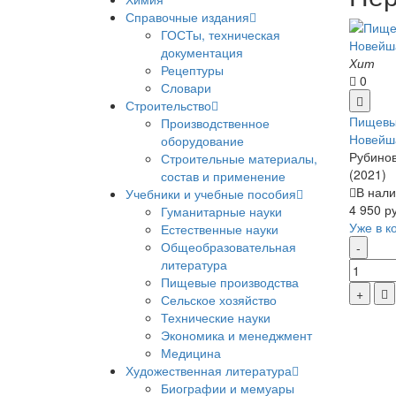
Справочные издания
ГОСТы, техническая
документация
Хит
Рецептуры
0
Словари
Строительство
Пищевы
Производственное
Новейш
оборудование
Рубинов
Строительные материалы,
(2021)
состав и применение
В нали
Учебники и учебные пособия
4 950 р
Гуманитарные науки
Уже в к
Естественные науки
Общеобразовательная
литература
Пищевые производства
Сельское хозяйство
Технические науки
Экономика и менеджмент
Медицина
Художественная литература
Биографии и мемуары