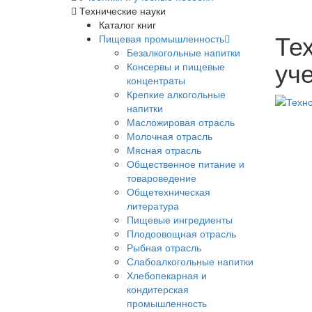
Технические науки
Каталог книг
Те
Пищевая промышленность
Безалкогольные напитки
уче
Консервы и пищевые
концентраты
Крепкие алкогольные
напитки
Масложировая отрасль
Молочная отрасль
Мясная отрасль
Общественное питание и
товароведение
Общетехническая
литература
Пищевые ингредиенты
Плодоовощная отрасль
Рыбная отрасль
Слабоалкогольные напитки
Хлебопекарная и
кондитерская
промышленность