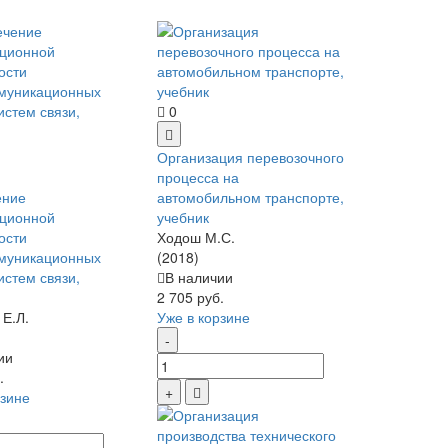
0
Организация перевозочного
процесса на
ение
автомобильном транспорте,
ционной
учебник
ости
Ходош М.С.
муникационных
(2018)
истем связи,
В наличии
2 705 руб.
 Е.Л.
Уже в корзине
ии
.
рзине