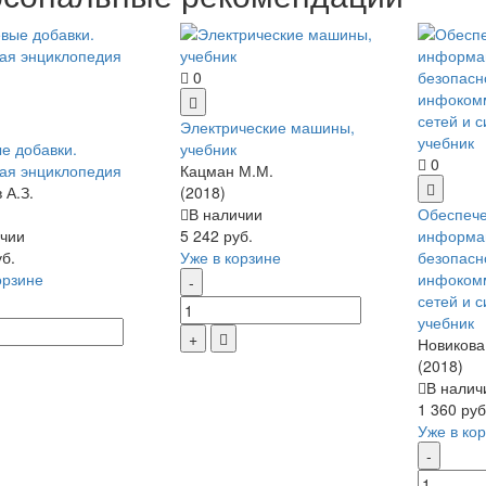
0
Электрические машины,
е добавки.
учебник
0
ая энциклопедия
Кацман М.М.
 А.З.
(2018)
В наличии
Обеспеч
чии
5 242 руб.
информа
уб.
Уже в корзине
безопасн
орзине
инфоком
сетей и с
учебник
Новикова
(2018)
В налич
1 360 руб
Уже в ко