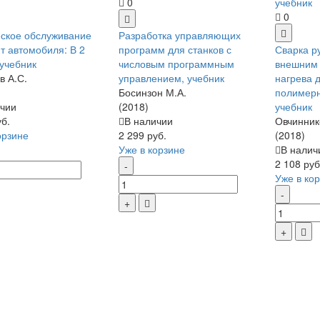
0
0
ское обслуживание
Разработка управляющих
т автомобиля: В 2
программ для станков с
Сварка р
, учебник
числовым программным
внешним 
в А.С.
управлением, учебник
нагрева 
Босинзон М.А.
полимерн
чии
(2018)
учебник
уб.
В наличии
Овчинник
орзине
2 299 руб.
(2018)
Уже в корзине
В налич
2 108 руб
Уже в ко