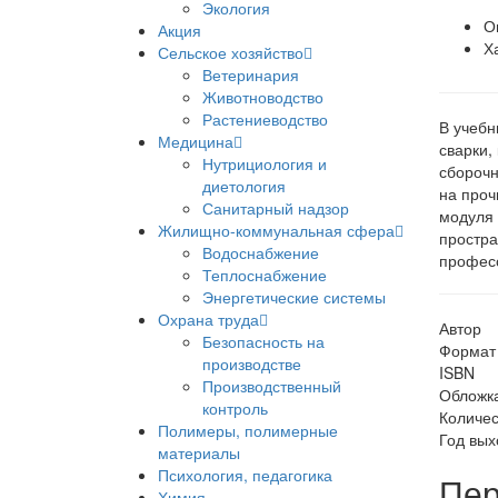
Экология
О
Акция
Х
Сельское хозяйство
Ветеринария
Животноводство
Растениеводство
В учебн
Медицина
сварки,
Нутрициология и
сборочн
диетология
на проч
Санитарный надзор
модуля 
Жилищно-коммунальная сфера
простра
Водоснабжение
професс
Теплоснабжение
Энергетические системы
Охрана труда
Автор
Безопасность на
Формат
производстве
ISBN
Производственный
Обложк
контроль
Количес
Полимеры, полимерные
Год вых
материалы
Психология, педагогика
Пер
Химия