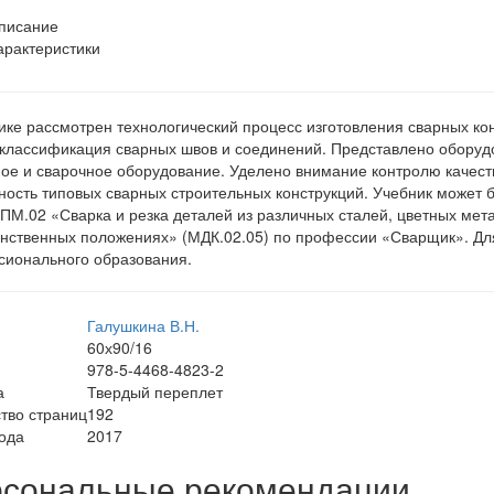
писание
арактеристики
ике рассмотрен технологический процесс изготовления сварных ко
 классификация сварных швов и соединений. Представлено оборуд
ое и сварочное оборудование. Уделено внимание контролю качес
ность типовых сварных строительных конструкций. Учебник может
ПМ.02 «Сварка и резка деталей из различных сталей, цветных метал
нственных положениях» (МДК.02.05) по профессии «Сварщик». Дл
ионального образования.
Галушкина В.Н.
60х90/16
978-5-4468-4823-2
а
Твердый переплет
тво страниц
192
ода
2017
сональные рекомендации