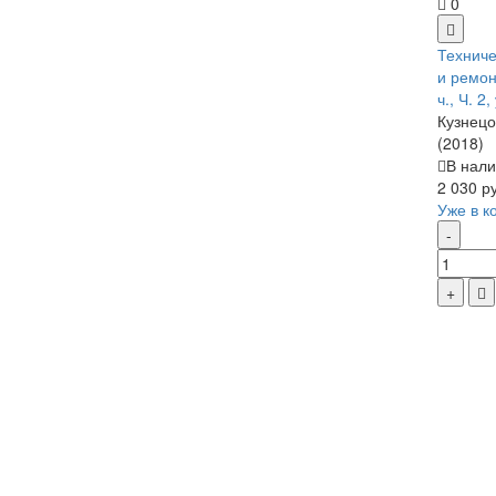
0
Техниче
и ремон
ч., Ч. 2
Кузнецо
(2018)
В нали
2 030 р
Уже в к