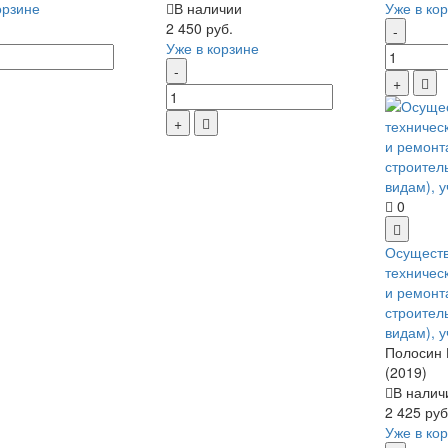
орзине
В наличии
Уже в ко
2 450 руб.
Уже в корзине
0
Осущест
техничес
и ремонт
строител
видам), 
Полосин 
(2019)
В налич
2 425 руб
Уже в ко