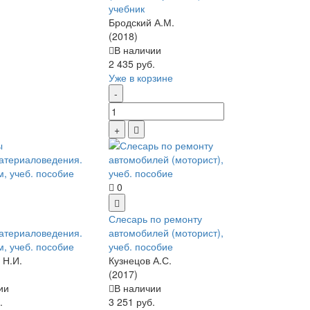
учебник
Бродский А.М.
(2018)
В наличии
2 435 руб.
Уже в корзине
0
Слесарь по ремонту
атериаловедения.
автомобилей (моторист),
м, учеб. пособие
учеб. пособие
 Н.И.
Кузнецов А.С.
(2017)
ии
В наличии
.
3 251 руб.