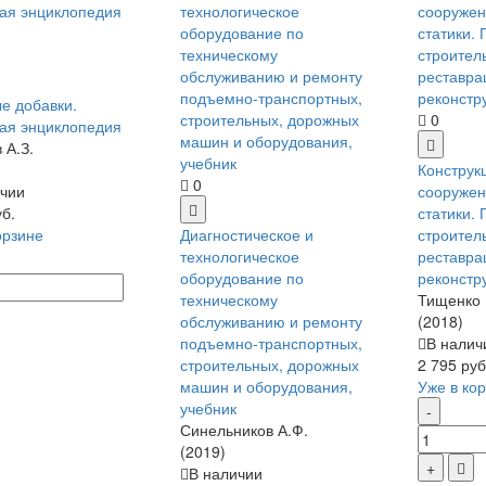
е добавки.
0
ая энциклопедия
 А.З.
Конструк
0
чии
сооружен
уб.
статики.
орзине
Диагностическое и
строител
технологическое
реставра
оборудование по
реконстр
техническому
Тищенко 
обслуживанию и ремонту
(2018)
подъемно-транспортных,
В налич
строительных, дорожных
2 795 руб
машин и оборудования,
Уже в ко
учебник
Синельников А.Ф.
(2019)
В наличии