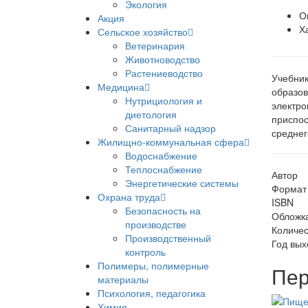
Экология
О
Акция
Х
Сельское хозяйство
Ветеринария
Животноводство
Растениеводство
Учебник
Медицина
образов
Нутрициология и
электро
диетология
приспос
Санитарный надзор
среднег
Жилищно-коммунальная сфера
Водоснабжение
Теплоснабжение
Автор
Энергетические системы
Формат
Охрана труда
ISBN
Безопасность на
Обложк
производстве
Количес
Производственный
Год вых
контроль
Полимеры, полимерные
Пер
материалы
Психология, педагогика
Химия