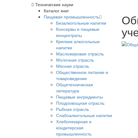
Технические науки
Каталог книг
Об
Пищевая промышленность
Безалкогольные напитки
уч
Консервы и пищевые
концентраты
Крепкие алкогольные
напитки
Масложировая отрасль
Молочная отрасль
Мясная отрасль
Общественное питание и
товароведение
Общетехническая
литература
Пищевые ингредиенты
Плодоовощная отрасль
Рыбная отрасль
Слабоалкогольные напитки
Хлебопекарная и
кондитерская
промышленность