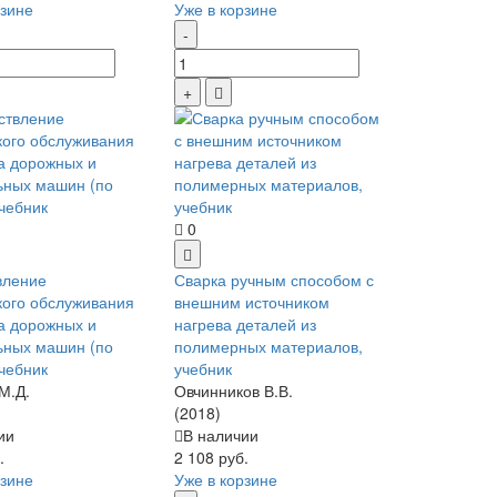
рзине
Уже в корзине
0
вление
Сварка ручным способом с
кого обслуживания
внешним источником
а дорожных и
нагрева деталей из
ьных машин (по
полимерных материалов,
учебник
учебник
М.Д.
Овчинников В.В.
(2018)
ии
В наличии
.
2 108 руб.
рзине
Уже в корзине