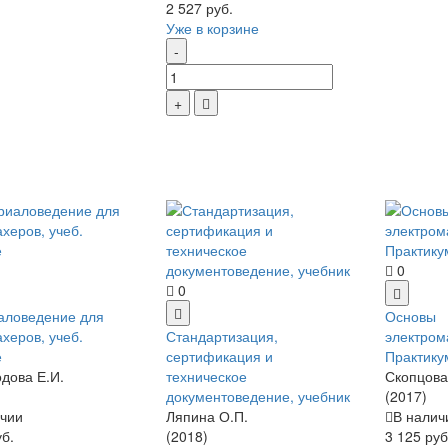
2 527 руб.
Уже в корзине
0
0
аловедение для
Основы
херов, учеб.
Стандартизация,
электром
е
сертификация и
Практику
дова Е.И.
техническое
Скопцова
документоведение, учебник
(2017)
чии
Ляпина О.П.
В налич
уб.
(2018)
3 125 руб