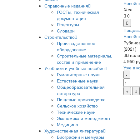
Справочные издания
Хит
ГОСТы, техническая
0
документация
Рецептуры
Пищевы
Словари
Новейш
Строительство
Рубинов
Производственное
(2021)
оборудование
В нали
Строительные материалы,
4 950 р
состав и применение
Уже в к
Учебники и учебные пособия
Гуманитарные науки
Естественные науки
Общеобразовательная
литература
Пищевые производства
Сельское хозяйство
Технические науки
Экономика и менеджмент
Медицина
Художественная литература
Биографии и мемуары