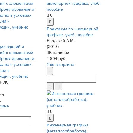
0
Практикум по инженерной
графике, учеб. пособие
Бродский А.М.
ции зданий и
(2018)
ий с элементами
В наличии
 Проектирование и
1 904 руб.
ьство в условиях
Уже в корзине
ции и
укции, учебник
Н.Ф.
ии
.
рзине
0
Инженерная графика
(металлообработка),