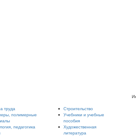
И
а труда
Строительство
еры, полимерные
Учебники и учебные
риалы
пособия
логия, педагогика
Художественная
я
литература