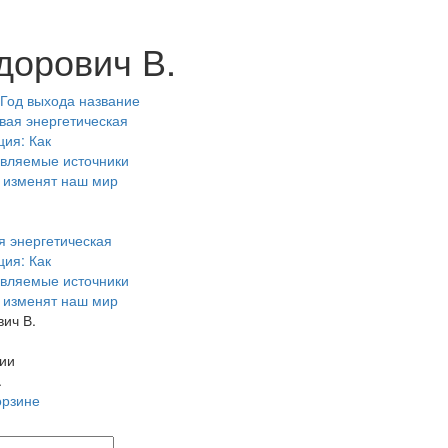
дорович В.
Год выхода
название
 энергетическая
ия: Как
вляемые источники
 изменят наш мир
ич В.
ии
.
орзине