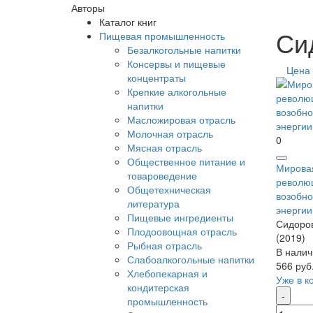
Авторы
Каталог книг
Си
Пищевая промышленность
Безалкогольные напитки
Консервы и пищевые
Цена
концентраты
Крепкие алкогольные
напитки
Масложировая отрасль
Молочная отрасль
0
Мясная отрасль
Общественное питание и
Мировая
товароведение
революц
Общетехническая
возобно
литература
энергии
Пищевые ингредиенты
Сидоров
Плодоовощная отрасль
(2019)
Рыбная отрасль
В налич
Слабоалкогольные напитки
566 руб
Хлебопекарная и
Уже в к
кондитерская
промышленность