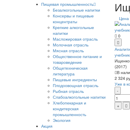
Ищ
Пищевая промышленность
Безалкогольные напитки
Консервы и пищевые
Цена
концентраты
Крепкие алкогольные
напитки
0
Масложировая отрасль
Молочная отрасль
Аналити
Мясная отрасль
учебник
Общественное питание и
Ищенко 
товароведение
(2017)
Общетехническая
В нали
литература
2 324 р
Пищевые ингредиенты
Уже в к
Плодоовощная отрасль
Рыбная отрасль
Слабоалкогольные напитки
Хлебопекарная и
кондитерская
промышленность
Экология
Акция