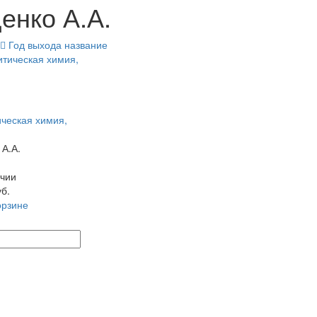
енко А.А.
Год выхода
название
ческая химия,
А.А.
чии
уб.
орзине