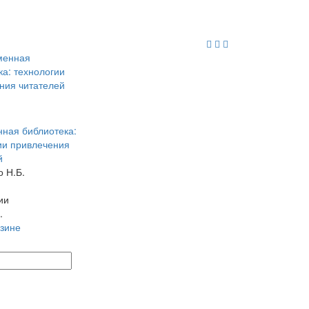
ная библиотека:
ии привлечения
й
о Н.Б.
ии
.
рзине