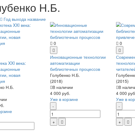
лубенко Н.Б.
Год выхода
название
0
0
Инновационные технологии
Современ
ека XXI века:
автоматизации
технолог
ационные
библиотечных процессов
читателе
гии, новая
Голубенко Н.Б.
Голубенк
ция
(2018)
(2015)
ко Н.Б.
В наличии
В налич
4 000 руб.
4 000 руб
чии
Уже в корзине
Уже в ко
уб.
орзине