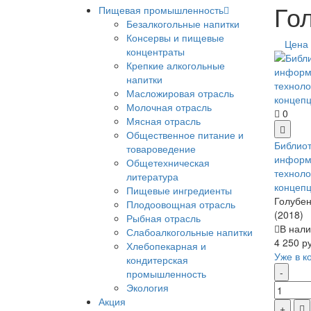
Го
Пищевая промышленность
Безалкогольные напитки
Консервы и пищевые
Цена
концентраты
Крепкие алкогольные
напитки
Масложировая отрасль
Молочная отрасль
0
Мясная отрасль
Общественное питание и
Библиот
товароведение
информ
Общетехническая
техноло
литература
концеп
Пищевые ингредиенты
Голубен
Плодоовощная отрасль
(2018)
Рыбная отрасль
В нали
Слабоалкогольные напитки
4 250 р
Хлебопекарная и
Уже в к
кондитерская
промышленность
Экология
Акция