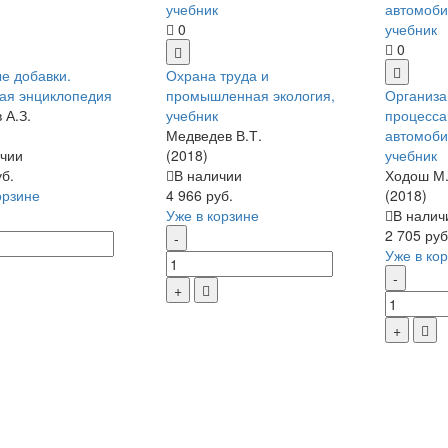
0
0
е добавки.
Охрана труда и
ая энциклопедия
промышленная экология,
Организа
 А.З.
учебник
процесса
Медведев В.Т.
автомоби
чии
(2018)
учебник
уб.
В наличии
Ходош М.
орзине
4 966 руб.
(2018)
Уже в корзине
В налич
2 705 руб
Уже в ко