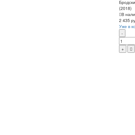
Бродски
(2018)
В нали
2 435 р
Уже в к