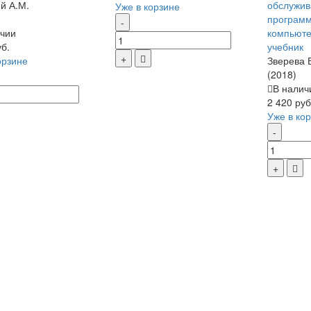
й А.М.
обслужив
Уже в корзине
программ
чии
компьюте
уб.
учебник
орзине
Зверева 
(2018)
В налич
2 420 руб
Уже в ко