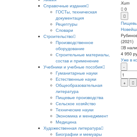
Хит
Справочные издания
0
ГОСТы, техническая
документация
Пищевы
Рецептуры
Новейш
Словари
Рубинов
Строительство
(2021)
Производственное
В нали
оборудование
4 950 р
Строительные материалы,
Уже в к
состав и применение
Учебники и учебные пособия
Гуманитарные науки
Естественные науки
Общеобразовательная
литература
Пищевые производства
Сельское хозяйство
Технические науки
Экономика и менеджмент
Медицина
Художественная литература
Биографии и мемуары