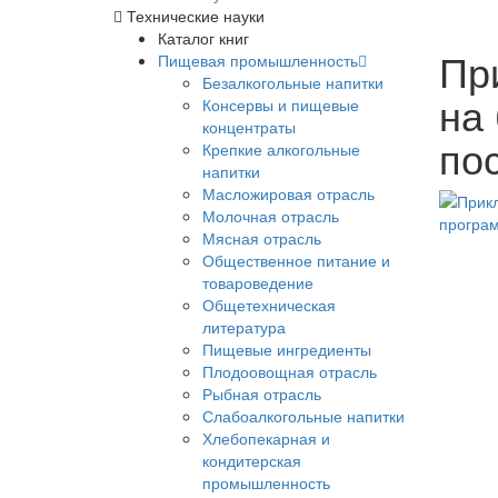
Технические науки
Каталог книг
Пр
Пищевая промышленность
Безалкогольные напитки
на
Консервы и пищевые
концентраты
по
Крепкие алкогольные
напитки
Масложировая отрасль
Молочная отрасль
Мясная отрасль
Общественное питание и
товароведение
Общетехническая
литература
Пищевые ингредиенты
Плодоовощная отрасль
Рыбная отрасль
Слабоалкогольные напитки
Хлебопекарная и
кондитерская
промышленность