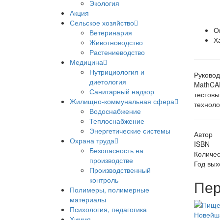
Экология
Акция
Сельское хозяйство
О
Ветеринария
Х
Животноводство
Растениеводство
Медицина
Нутрициология и
Руковод
диетология
MathCAD
Санитарный надзор
тестовы
Жилищно-коммунальная сфера
техноло
Водоснабжение
Теплоснабжение
Энергетические системы
Автор
Охрана труда
ISBN
Безопасность на
Количес
производстве
Год вых
Производственный
контроль
Пер
Полимеры, полимерные
материалы
Психология, педагогика
Химия