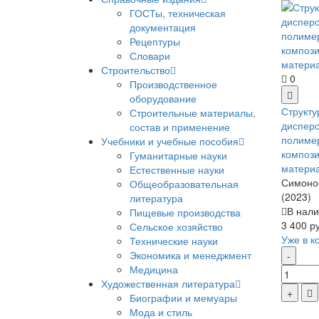
ГОСТы, техническая
документация
Рецептуры
Словари
Строительство
0
Производственное
оборудование
Структу
Строительные материалы,
диспер
состав и применение
полиме
Учебники и учебные пособия
композ
Гуманитарные науки
матери
Естественные науки
Симонов
Общеобразовательная
(2023)
литература
В нали
Пищевые производства
3 400 р
Сельское хозяйство
Уже в к
Технические науки
Экономика и менеджмент
Медицина
Художественная литература
Биографии и мемуары
Мода и стиль