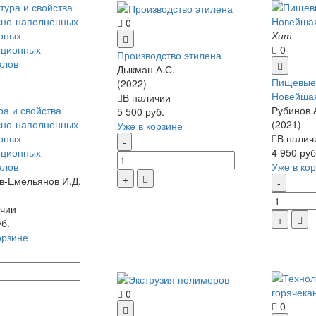
0
Хит
0
Производство этилена
Дыкман А.С.
Пищевые 
(2022)
Новейша
В наличии
ра и свойства
Рубинов 
5 500 руб.
сно-наполненных
(2021)
Уже в корзине
рных
В налич
иционных
4 950 руб
алов
Уже в ко
-Емельянов И.Д.
чии
уб.
орзине
0
0