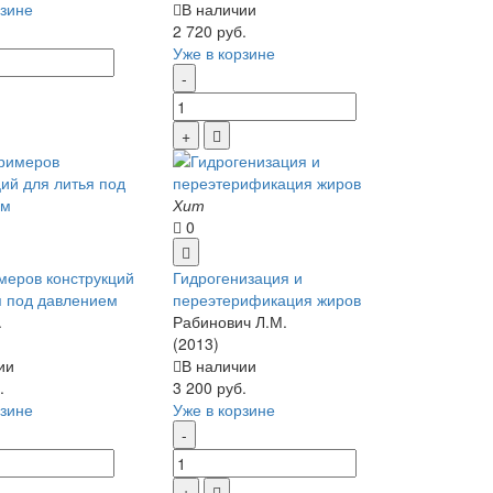
рзине
В наличии
2 720 руб.
Уже в корзине
Хит
0
меров конструкций
Гидрогенизация и
я под давлением
переэтерификация жиров
.
Рабинович Л.М.
(2013)
ии
В наличии
.
3 200 руб.
рзине
Уже в корзине