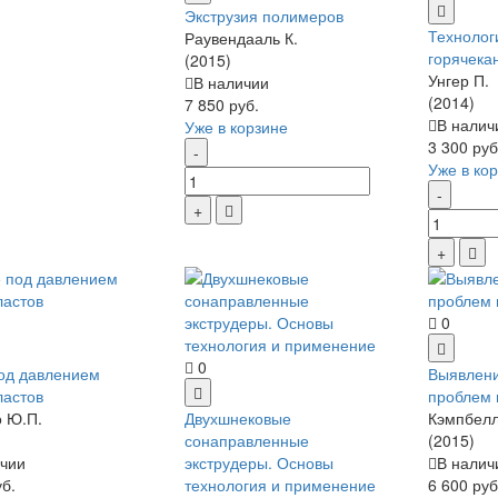
Экструзия полимеров
Технолог
Раувендааль К.
горячека
(2015)
Унгер П.
В наличии
(2014)
7 850 руб.
В налич
Уже в корзине
3 300 руб
Уже в ко
0
0
од давлением
Выявлени
ластов
проблем 
 Ю.П.
Двухшнековые
Кэмпбелл 
сонаправленные
(2015)
чии
экструдеры. Основы
В налич
уб.
технология и применение
6 600 руб