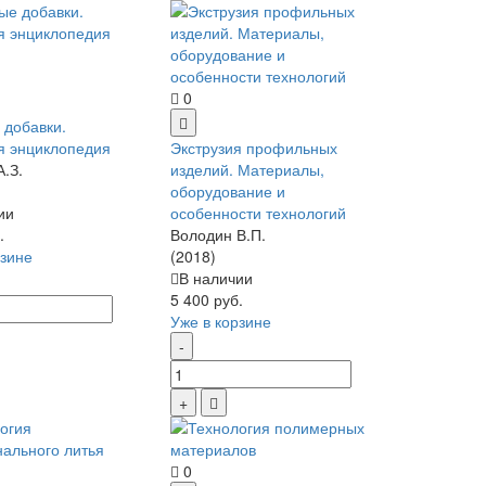
0
добавки.
я энциклопедия
Экструзия профильных
А.З.
изделий. Материалы,
оборудование и
ии
особенности технологий
.
Володин В.П.
рзине
(2018)
В наличии
5 400 руб.
Уже в корзине
0