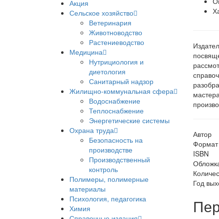
О
Акция
Х
Сельское хозяйство
Ветеринария
Животноводство
Растениеводство
Издател
Медицина
посвяще
Нутрициология и
рассмот
диетология
справоч
Санитарный надзор
разобра
Жилищно-коммунальная сфера
мастера
Водоснабжение
произво
Теплоснабжение
Энергетические системы
Охрана труда
Автор
Безопасность на
Формат
производстве
ISBN
Производственный
Обложк
контроль
Количес
Полимеры, полимерные
Год вых
материалы
Психология, педагогика
Пер
Химия
Справочные издания