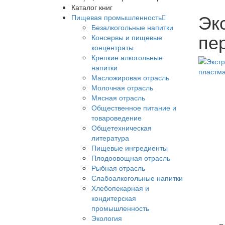
Каталог книг
Эк
Пищевая промышленность
Безалкогольные напитки
пе
Консервы и пищевые
концентраты
Крепкие алкогольные
напитки
Масложировая отрасль
Молочная отрасль
Мясная отрасль
Общественное питание и
товароведение
Общетехническая
литература
Пищевые ингредиенты
Плодоовощная отрасль
Рыбная отрасль
Слабоалкогольные напитки
Хлебопекарная и
кондитерская
промышленность
Экология