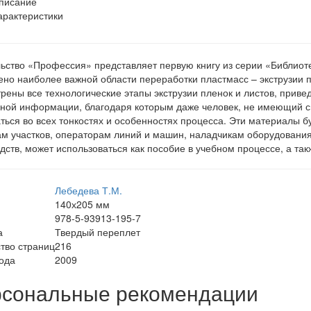
писание
арактеристики
ьство «Профессия» представляет первую книгу из серии «Библиот
но наиболее важной области переработки пластмасс – экструзии пл
рены все технологические этапы экструзии пленок и листов, приве
ной информации, благодаря которым даже человек, не имеющий с
ться во всех тонкостях и особенностях процесса. Эти материалы б
м участков, операторам линий и машин, наладчикам оборудования
дств, может использоваться как пособие в учебном процессе, а та
Лебедева Т.М.
140х205 мм
978-5-93913-195-7
а
Твердый переплет
тво страниц
216
ода
2009
сональные рекомендации