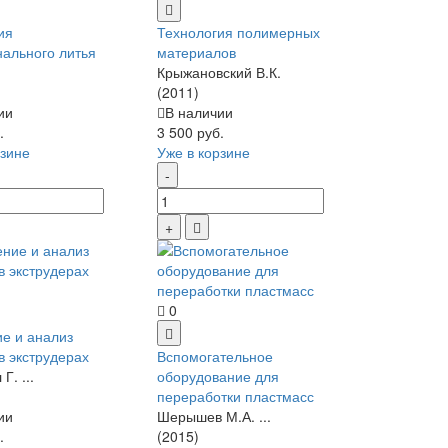
ия
Технология полимерных
нального литья
материалов
Крыжановский В.К.
(2011)
ии
В наличии
.
3 500 руб.
рзине
Уже в корзине
0
е и анализ
в экструдерах
Вспомогательное
Г. ...
оборудование для
переработки пластмасс
ии
Шерышев М.А. ...
.
(2015)