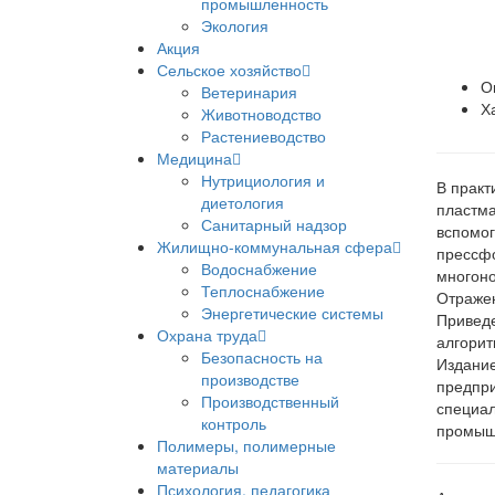
промышленность
Экология
Акция
Сельское хозяйство
О
Ветеринария
Х
Животноводство
Растениеводство
Медицина
Нутрициология и
В практ
диетология
пластма
Санитарный надзор
вспомог
Жилищно-коммунальная сфера
прессфо
Водоснабжение
многоно
Теплоснабжение
Отражен
Энергетические системы
Приведе
Охрана труда
алгорит
Безопасность на
Издание
производстве
предпри
Производственный
специал
контроль
промыш
Полимеры, полимерные
материалы
Психология, педагогика