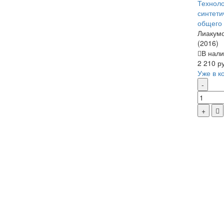
Техноло
синтети
общего
Лиакумо
(2016)
В нали
2 210 р
Уже в к