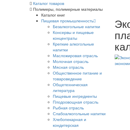
Каталог товаров
Полимеры, полимерные материалы
Каталог книг
Эк
Пищевая промышленность
Безалкогольные напитки
пл
Консервы и пищевые
концентраты
ка
Крепкие алкогольные
напитки
Масложировая отрасль
Молочная отрасль
Мясная отрасль
Общественное питание и
товароведение
Общетехническая
литература
Пищевые ингредиенты
Плодоовощная отрасль
Рыбная отрасль
Слабоалкогольные напитки
Хлебопекарная и
кондитерская