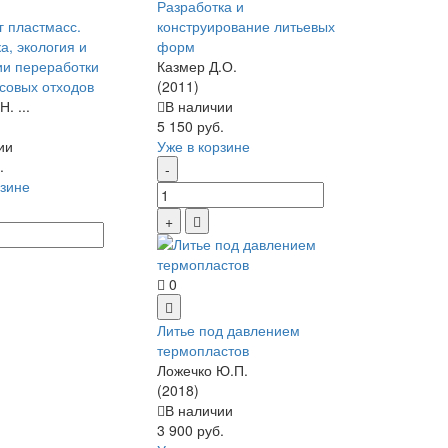
Разработка и
г пластмасс.
конструирование литьевых
а, экология и
форм
ии переработки
Казмер Д.О.
совых отходов
(2011)
. ...
В наличии
5 150 руб.
ии
Уже в корзине
.
рзине
0
Литье под давлением
термопластов
Ложечко Ю.П.
(2018)
В наличии
3 900 руб.