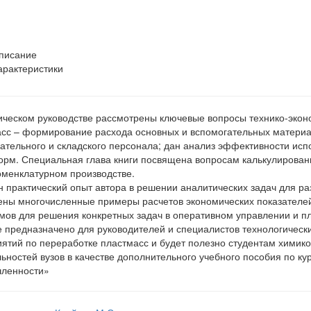
писание
арактеристики
ическом руководстве рассмотрены ключевые вопросы технико-экон
сс – формирование расхода основных и вспомогательных материа
ательного и складского персонала; дан анализ эффективности исп
рм. Специальная глава книги посвящена вопросам калькулировани
менклатурном производстве.
 практический опыт автора в решении аналитических задач для ра
ны многочисленные примеры расчетов экономических показателей
мов для решения конкретных задач в оперативном управлении и п
 предназначено для руководителей и специалистов технологическ
ятий по переработке пластмасс и будет полезно студентам химик
ьностей вузов в качестве дополнительного учебного пособия по к
ленности»