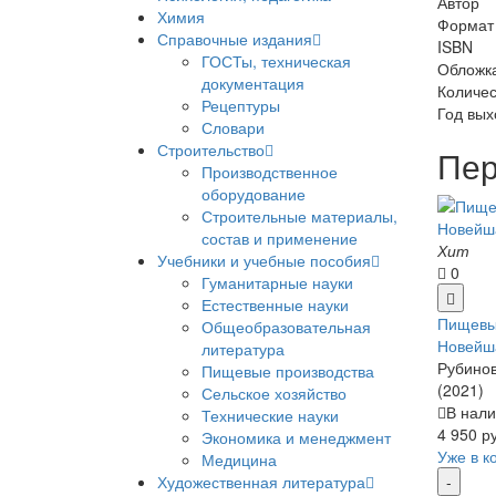
Автор
Химия
Формат
Справочные издания
ISBN
ГОСТы, техническая
Обложк
документация
Количес
Рецептуры
Год вых
Словари
Строительство
Пер
Производственное
оборудование
Строительные материалы,
состав и применение
Хит
Учебники и учебные пособия
0
Гуманитарные науки
Естественные науки
Пищевы
Общеобразовательная
Новейш
литература
Рубинов
Пищевые производства
(2021)
Сельское хозяйство
В нали
Технические науки
4 950 р
Экономика и менеджмент
Уже в к
Медицина
Художественная литература