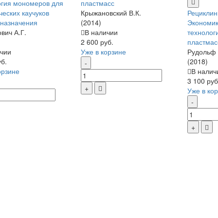
гия мономеров для
пластмасс
ческих каучуков
Крыжановский В.К.
Рециклин
 назначения
(2014)
Экономик
вич А.Г.
В наличии
технолог
2 600 руб.
пластмас
чии
Уже в корзине
Рудольф Н
уб.
(2018)
орзине
В налич
3 100 руб
Уже в ко