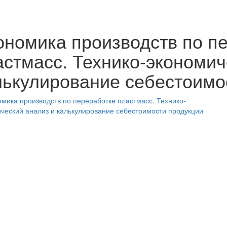
ономика производств по п
астмасс. Технико-экономич
лькулирование себестоимо