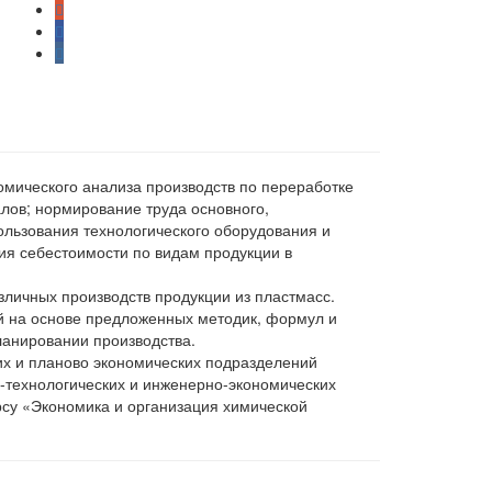
омического анализа производств по переработке
лов; нормирование труда основного,
ользования технологического оборудования и
я себестоимости по видам продукции в
зличных производств продукции из пластмасс.
 на основе предложенных методик, формул и
ланировании производства.
их и планово экономических подразделений
о-технологических и инженерно-экономических
урсу «Экономика и организация химической