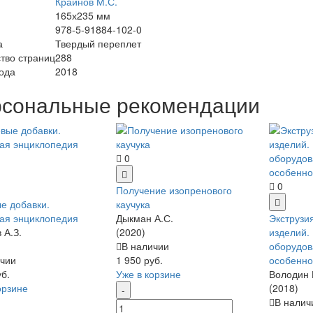
Крайнов М.С.
165х235 мм
978-5-91884-102-0
а
Твердый переплет
тво страниц
288
ода
2018
сональные рекомендации
0
0
Получение изопренового
е добавки.
каучука
ая энциклопедия
Дыкман А.С.
Экструзи
 А.З.
(2020)
изделий.
В наличии
оборудов
чии
1 950 руб.
особенно
уб.
Уже в корзине
Володин 
орзине
(2018)
В налич