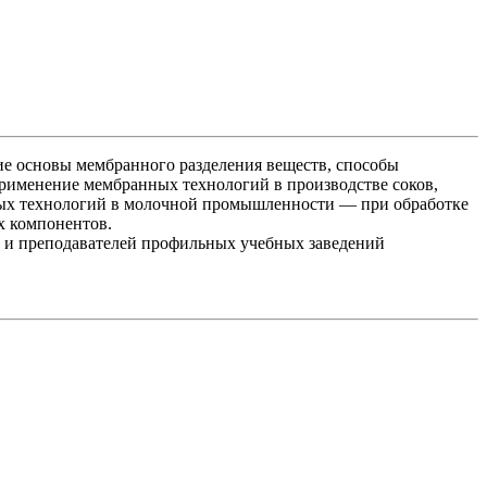
е основы мембранного разделения веществ, способы
применение мембранных технологий в производстве соков,
нных техно­логий в молочной промышленности — при обработке
х компонентов.
 и преподавателей профильных учеб­ных заведений