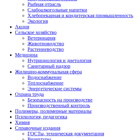
Рыбная отрасль
Слабоалкогольные напитки
Хлебопекарная и кондитерская промышленность
Экология
Акция
Сельское хозяйство
Ветеринария
Животноводство
Растениеводство
Медицина
Нутрициология и диетология
Санитарный надзор
Жилищно-коммунальная сфера
Водоснабжение
Теплоснабжение
Энергетические системы
Охрана труда
Безопасность на производстве
Производственный контроль
Полимеры, полимерные материалы
Психология, педагогика
Химия
Справочные издания
ГОСТы, техническая документация
Рецептуры