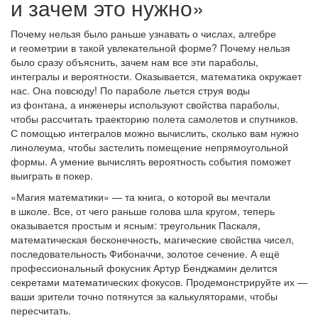
и зачем это нужно»
Почему нельзя было раньше узнавать о числах, алгебре
и геометрии в такой увлекательной форме? Почему нельзя
было сразу объяснить, зачем нам все эти параболы,
интегралы и вероятности. Оказывается, математика окружает
нас. Она повсюду! По параболе льется струя воды
из фонтана, а инженеры используют свойства параболы,
чтобы рассчитать траекторию полета самолетов и спутников.
С помощью интегралов можно вычислить, сколько вам нужно
линолеума, чтобы застелить помещение непрямоугольной
формы. А умение вычислять вероятность события поможет
выиграть в покер.
«Магия математики» — та книга, о которой вы мечтали
в школе. Все, от чего раньше голова шла кругом, теперь
оказывается простым и ясным: треугольник Паскаля,
математическая бесконечность, магические свойства чисел,
последовательность Фибоначчи, золотое сечение. А ещё
профессиональный фокусник Артур Бенджамин делится
секретами математических фокусов. Продемонстрируйте их —
ваши зрители точно потянутся за калькуляторами, чтобы
пересчитать.