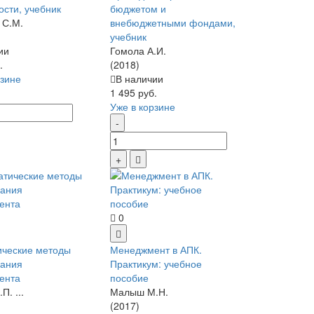
ости, учебник
бюджетом и
 С.М.
внебюджетными фондами,
учебник
ии
Гомола А.И.
.
(2018)
рзине
В наличии
1 495 руб.
Уже в корзине
0
ческие методы
Менеджмент в АПК.
вания
Практикум: учебное
ента
пособие
П. ...
Малыш М.Н.
(2017)