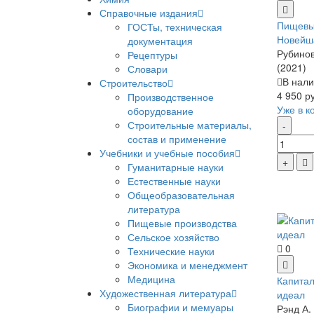
Справочные издания
Пищевы
ГОСТы, техническая
Новейш
документация
Рубинов
Рецептуры
(2021)
Словари
В нали
Строительство
4 950 р
Производственное
Уже в к
оборудование
Строительные материалы,
состав и применение
Учебники и учебные пособия
Гуманитарные науки
Естественные науки
Общеобразовательная
литература
Пищевые производства
Сельское хозяйство
0
Технические науки
Экономика и менеджмент
Медицина
Капитал
Художественная литература
идеал
Биографии и мемуары
Рэнд А.