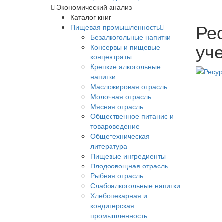
Экономический анализ
Каталог книг
Рес
Пищевая промышленность
Безалкогольные напитки
уч
Консервы и пищевые
концентраты
Крепкие алкогольные
напитки
Масложировая отрасль
Молочная отрасль
Мясная отрасль
Общественное питание и
товароведение
Общетехническая
литература
Пищевые ингредиенты
Плодоовощная отрасль
Рыбная отрасль
Слабоалкогольные напитки
Хлебопекарная и
кондитерская
промышленность