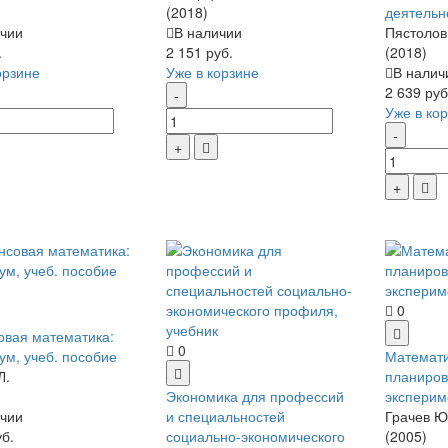
(2018)
деятельн
чии
В наличии
Пястолов
.
2 151 руб.
(2018)
орзине
Уже в корзине
В налич
2 639 руб
Уже в ко
0
вая математика:
0
ум, учеб. пособие
Математи
Л.
планиро
Экономика для профессий
эксперим
чии
и специальностей
Грачев Ю.
уб.
социально-экономического
(2005)