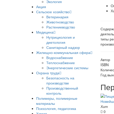
Экология
О
Акция
Х
Сельское хозяйство
Ветеринария
Животноводство
Растениеводство
Содержа
Медицина
деятель
Нутрициология и
типы ре
диетология
произво
Санитарный надзор
Жилищно-коммунальная сфера
Водоснабжение
Автор
Теплоснабжение
ISBN
Энергетические системы
Количес
Охрана труда
Год вых
Безопасность на
производстве
Пер
Производственный
контроль
Полимеры, полимерные
материалы
Хит
Психология, педагогика
0
Химия