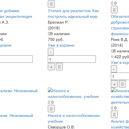
0
е добавки.
Утопия для реалистов: Как
ая энциклопедия
построить идеальный мир
Обязател
 А.З.
Брегман Р.
добровол
(2018)
страхова
чии
В наличии
финансы
уб.
750 руб.
Роик В.Д.
орзине
Уже в корзине
(2014)
В налич
1 422 руб
Уже в ко
0
0
изм: Незнакомый
Налоги и налогообложение,
учебник
Анализ ф
Скворцов О.В.
хозяйств