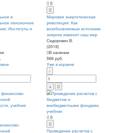
0
ьное и
Мировая энергетическая
ьное пенсионное
революция: Как
ние: Институты и
возобновляемые источники
энергии изменят наш мир
Сидорович В.
(2019)
ии
В наличии
.
566 руб.
рзине
Уже в корзине
0
инансово-
енной
Проведение расчетов с