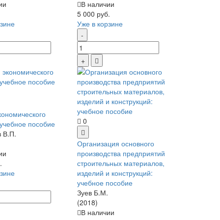
ии
В наличии
5 000 руб.
рзине
Уже в корзине
кономического
0
 учебное пособие
 В.П.
Организация основного
ии
производства предприятий
.
строительных материалов,
рзине
изделий и конструкций:
учебное пособие
Зуев Б.М.
(2018)
В наличии