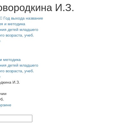
овородкина И.З.
Год выхода
название
и методика
ния детей младшего
го возраста, учеб.
е
дкина И.З.
чии
уб.
орзине