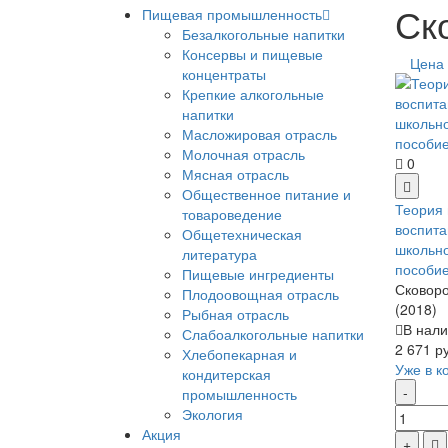
Ск
Пищевая промышленность
Безалкогольные напитки
Консервы и пищевые
Цена
концентраты
Крепкие алкогольные
напитки
Масложировая отрасль
Молочная отрасль
0
Мясная отрасль
Общественное питание и
Теория 
товароведение
воспита
Общетехническая
школьно
литература
пособи
Пищевые ингредиенты
Сковоро
Плодоовощная отрасль
(2018)
Рыбная отрасль
В нали
Слабоалкогольные напитки
2 671 р
Хлебопекарная и
Уже в к
кондитерская
промышленность
Экология
Акция